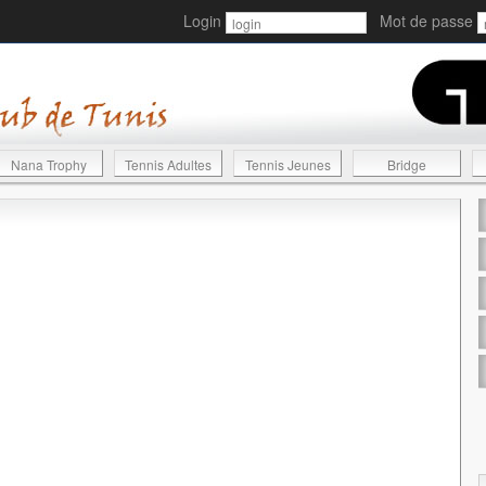
Login
Mot de passe
Nana Trophy
Tennis Adultes
Tennis Jeunes
Bridge