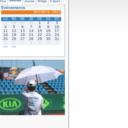
Adultes
Tous
Jeunes
Bridge
S.Sport
Evènements
Octobre 2021
LU
MA
ME
JE
VE
SA
DI
27
28
29
30
1
2
3
4
5
6
7
8
9
10
11
12
13
14
15
16
17
18
19
20
21
22
23
24
25
26
27
28
29
30
31
1
2
3
4
5
6
7
<<
>>