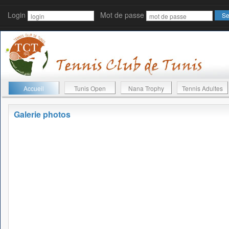
Login
Mot de passe
Accueil
Tunis Open
Nana Trophy
Tennis Adultes
Galerie photos