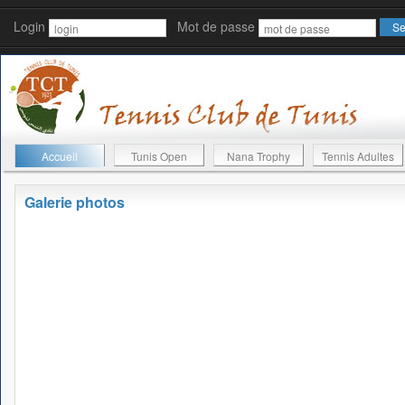
Login
Mot de passe
Accueil
Tunis Open
Nana Trophy
Tennis Adultes
Galerie photos