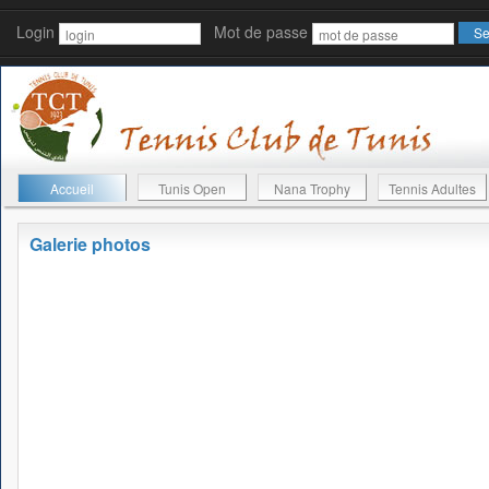
Login
Mot de passe
Accueil
Tunis Open
Nana Trophy
Tennis Adultes
Galerie photos