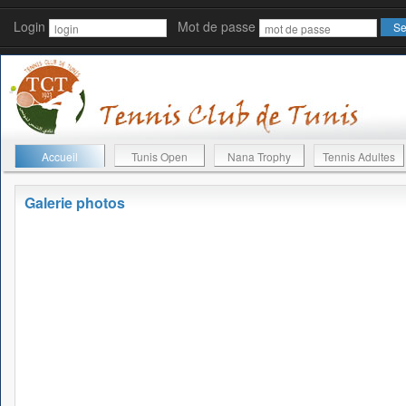
Login
Mot de passe
Accueil
Tunis Open
Nana Trophy
Tennis Adultes
Galerie photos