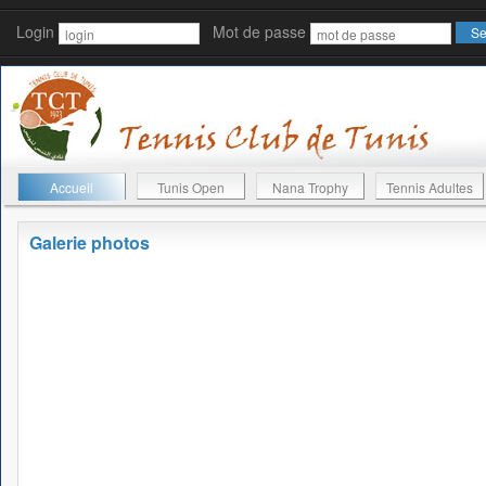
Login
Mot de passe
Accueil
Tunis Open
Nana Trophy
Tennis Adultes
Galerie photos