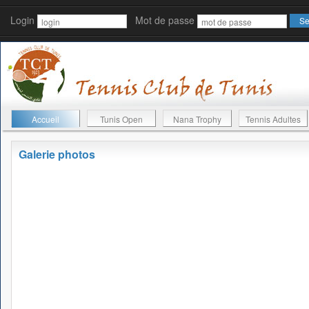
Login
Mot de passe
Accueil
Tunis Open
Nana Trophy
Tennis Adultes
Galerie photos