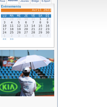
Adultes
Tous
Jeunes
Bridge
S.Sport
Evènements
Avril 2023
LU
MA
ME
JE
VE
SA
DI
27
28
29
30
31
1
2
3
4
5
6
7
8
9
10
11
12
13
14
15
16
17
18
19
20
21
22
23
24
25
26
27
28
29
30
1
2
3
4
5
6
7
<<
>>