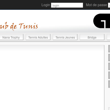
Login
Mot de passe
Nana Trophy
Tennis Adultes
Tennis Jeunes
Bridge