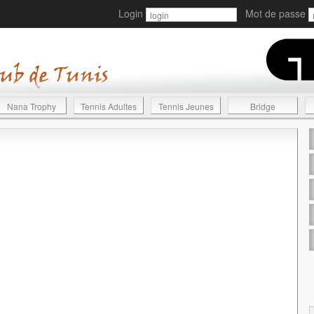
Login
Mot de passe
Nana Trophy
Tennis Adultes
Tennis Jeunes
Bridge