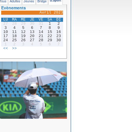
S.Sport
Tous
Adultes
Jeunes
Bridge
Evènements
Avril 2023
LU
MA
ME
JE
VE
SA
DI
27
28
29
30
31
1
2
3
4
5
6
7
8
9
10
11
12
13
14
15
16
17
18
19
20
21
22
23
24
25
26
27
28
29
30
1
2
3
4
5
6
7
<<
>>