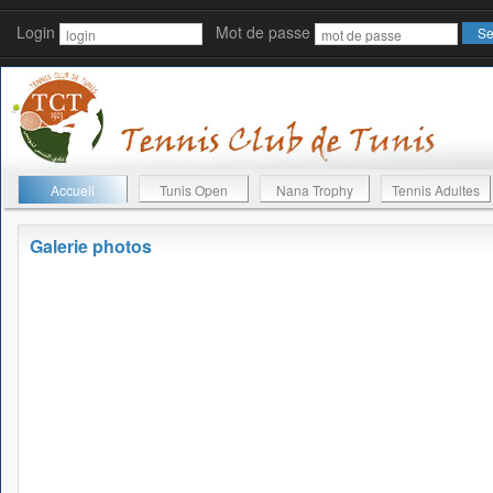
Login
Mot de passe
Accueil
Tunis Open
Nana Trophy
Tennis Adultes
Galerie photos