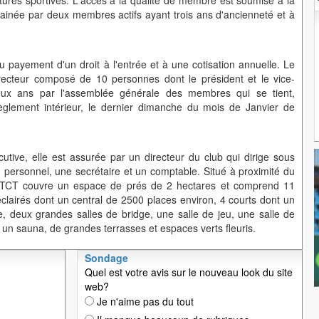
uctures sportives. L'accès à la qualité de membre est soumise à la
inée par deux membres actifs ayant trois ans d'ancienneté et à
payement d'un droit à l'entrée et à une cotisation annuelle. Le
recteur composé de 10 personnes dont le président et le vice-
deux ans par l'assemblée générale des membres qui se tient,
glement intérieur, le dernier dimanche du mois de Janvier de
cutive, elle est assurée par un directeur du club qui dirige sous
u personnel, une secrétaire et un comptable. Situé à proximité du
le TCT couvre un espace de prés de 2 hectares et comprend 11
éclairés dont un central de 2500 places environ, 4 courts dont un
e, deux grandes salles de bridge, une salle de jeu, une salle de
un sauna, de grandes terrasses et espaces verts fleuris.
Sondage
Quel est votre avis sur le nouveau look du site
web?
Je n'aime pas du tout