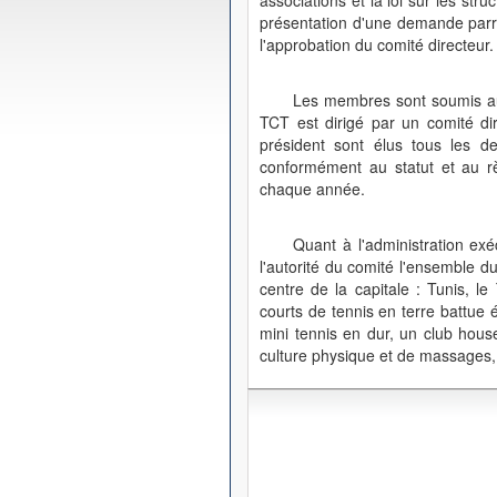
associations et la loi sur les str
présentation d'une demande parra
l'approbation du comité directeur.
Les membres sont soumis au 
TCT est dirigé par un comité di
président sont élus tous les 
conformément au statut et au rè
chaque année.
Quant à l'administration exé
l'autorité du comité l'ensemble d
centre de la capitale : Tunis, 
courts de tennis en terre battue 
mini tennis en dur, un club hous
culture physique et de massages, 