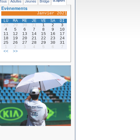
S.Sport
Tous
Adultes
Jeunes
Bridge
Evènements
Janvier 2021
LU
MA
ME
JE
VE
SA
DI
28
29
30
31
1
2
3
4
5
6
7
8
9
10
11
12
13
14
15
16
17
18
19
20
21
22
23
24
25
26
27
28
29
30
31
1
2
3
4
5
6
7
<<
>>