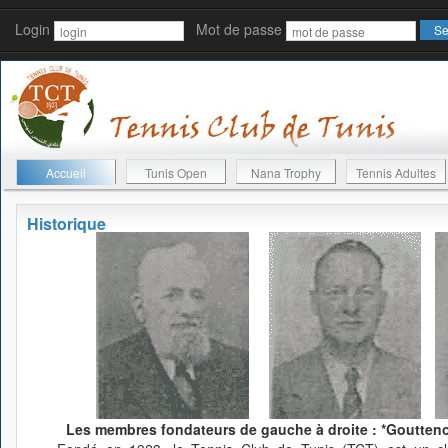
Login
Mot de passe
Accueil
Tunis Open
Nana Trophy
Tennis Adultes
Historique
Les membres fondateurs de gauche à droite : *Gouttenoi