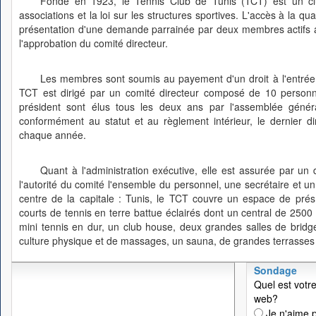
Fondé en 1923, le Tennis Club de Tunis (TCT) est un club
associations et la loi sur les structures sportives. L'accès à la q
présentation d'une demande parrainée par deux membres actifs ay
l'approbation du comité directeur.
Les membres sont soumis au payement d'un droit à l'entrée 
TCT est dirigé par un comité directeur composé de 10 personne
président sont élus tous les deux ans par l'assemblée géné
conformément au statut et au règlement intérieur, le dernier 
chaque année.
Quant à l'administration exécutive, elle est assurée par un 
l'autorité du comité l'ensemble du personnel, une secrétaire et u
centre de la capitale : Tunis, le TCT couvre un espace de pré
courts de tennis en terre battue éclairés dont un central de 2500
mini tennis en dur, un club house, deux grandes salles de bridge
culture physique et de massages, un sauna, de grandes terrasses e
Sondage
Quel est votre
web?
Je n'aime p