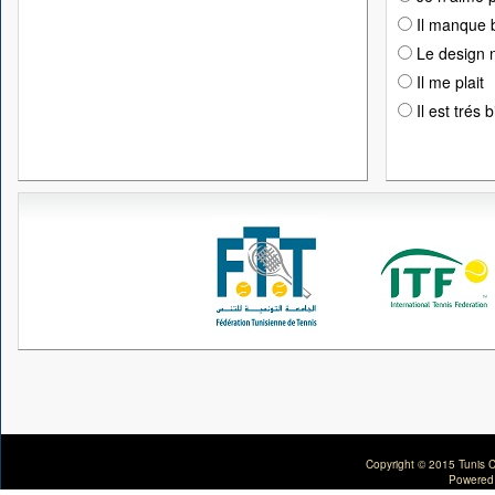
Il manque 
Le design n
Il me plait
Il est trés 
Copyright © 2015 Tunis C
Powered