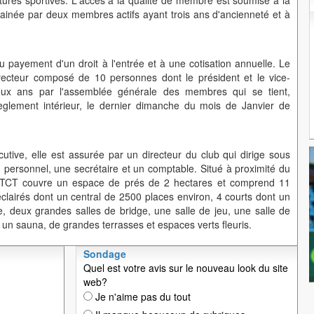
uctures sportives. L'accès à la qualité de membre est soumise à la
inée par deux membres actifs ayant trois ans d'ancienneté et à
payement d'un droit à l'entrée et à une cotisation annuelle. Le
recteur composé de 10 personnes dont le président et le vice-
deux ans par l'assemblée générale des membres qui se tient,
glement intérieur, le dernier dimanche du mois de Janvier de
cutive, elle est assurée par un directeur du club qui dirige sous
u personnel, une secrétaire et un comptable. Situé à proximité du
le TCT couvre un espace de prés de 2 hectares et comprend 11
éclairés dont un central de 2500 places environ, 4 courts dont un
e, deux grandes salles de bridge, une salle de jeu, une salle de
un sauna, de grandes terrasses et espaces verts fleuris.
Sondage
Quel est votre avis sur le nouveau look du site
web?
Je n'aime pas du tout