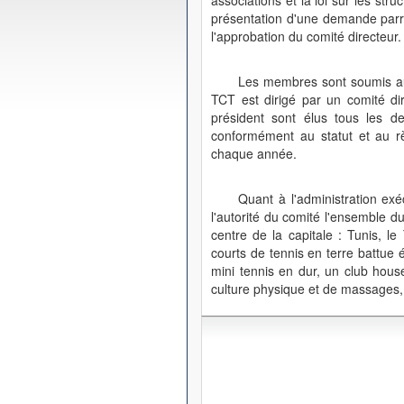
associations et la loi sur les str
présentation d'une demande parra
l'approbation du comité directeur.
Les membres sont soumis au 
TCT est dirigé par un comité di
président sont élus tous les 
conformément au statut et au rè
chaque année.
Quant à l'administration exé
l'autorité du comité l'ensemble d
centre de la capitale : Tunis, 
courts de tennis en terre battue 
mini tennis en dur, un club hous
culture physique et de massages, 