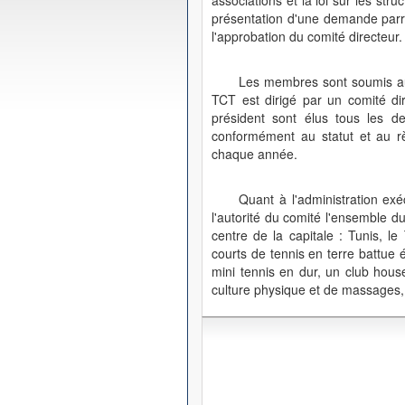
associations et la loi sur les str
présentation d'une demande parra
l'approbation du comité directeur.
Les membres sont soumis au 
TCT est dirigé par un comité di
président sont élus tous les 
conformément au statut et au rè
chaque année.
Quant à l'administration exé
l'autorité du comité l'ensemble d
centre de la capitale : Tunis, 
courts de tennis en terre battue 
mini tennis en dur, un club hous
culture physique et de massages, 