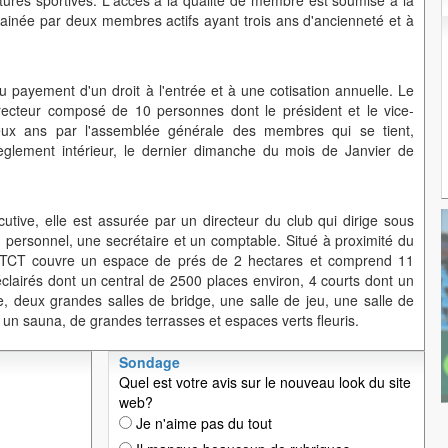
uctures sportives. L'accès à la qualité de membre est soumise à la
inée par deux membres actifs ayant trois ans d'ancienneté et à
payement d'un droit à l'entrée et à une cotisation annuelle. Le
recteur composé de 10 personnes dont le président et le vice-
deux ans par l'assemblée générale des membres qui se tient,
glement intérieur, le dernier dimanche du mois de Janvier de
cutive, elle est assurée par un directeur du club qui dirige sous
u personnel, une secrétaire et un comptable. Situé à proximité du
le TCT couvre un espace de prés de 2 hectares et comprend 11
éclairés dont un central de 2500 places environ, 4 courts dont un
e, deux grandes salles de bridge, une salle de jeu, une salle de
un sauna, de grandes terrasses et espaces verts fleuris.
Sondage
Quel est votre avis sur le nouveau look du site
web?
Je n'aime pas du tout