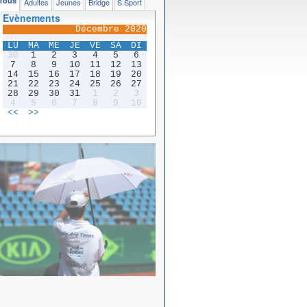
Tous
Adultes
Jeunes
Bridge
S.Sport
Evènements
Décembre 2020
LU
MA
ME
JE
VE
SA
DI
30
1
2
3
4
5
6
7
8
9
10
11
12
13
14
15
16
17
18
19
20
21
22
23
24
25
26
27
28
29
30
31
1
2
3
4
5
6
7
8
9
10
<<
>>