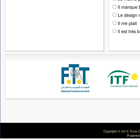
Il manque 
Le design n
Il me plait
Il est trés 
Copyright © 2015 Tunis C
Powered