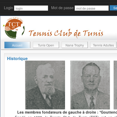
Login
Mot de passe
Accueil
Tunis Open
Nana Trophy
Tennis Adultes
Historique
Les membres fondateurs de gauche à droite : *Gouttenoi