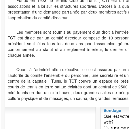
Fondé en 1923, le Tennis Club de Tunis (TCT) est un club
associations et la loi sur les structures sportives. L'accès à la q
présentation d'une demande parrainée par deux membres actifs ay
l'approbation du comité directeur.
Les membres sont soumis au payement d'un droit à l'entrée 
TCT est dirigé par un comité directeur composé de 10 personne
président sont élus tous les deux ans par l'assemblée géné
conformément au statut et au règlement intérieur, le dernier 
chaque année.
Quant à l'administration exécutive, elle est assurée par un 
l'autorité du comité l'ensemble du personnel, une secrétaire et u
centre de la capitale : Tunis, le TCT couvre un espace de pré
courts de tennis en terre battue éclairés dont un central de 2500
mini tennis en dur, un club house, deux grandes salles de bridge
culture physique et de massages, un sauna, de grandes terrasses e
Sondage
Quel est votre
web?
Je n'aime p