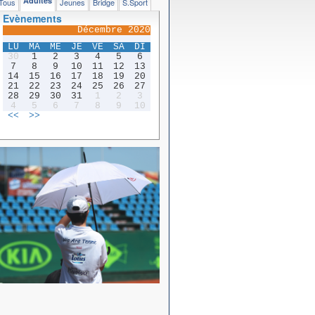
Adultes
Tous
Jeunes
Bridge
S.Sport
Evènements
Décembre 2020
LU
MA
ME
JE
VE
SA
DI
30
1
2
3
4
5
6
7
8
9
10
11
12
13
14
15
16
17
18
19
20
21
22
23
24
25
26
27
28
29
30
31
1
2
3
4
5
6
7
8
9
10
<<
>>