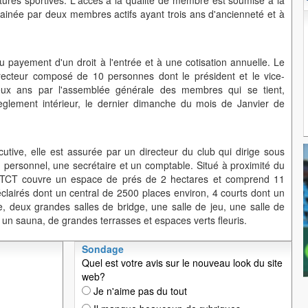
uctures sportives. L'accès à la qualité de membre est soumise à la
inée par deux membres actifs ayant trois ans d'ancienneté et à
payement d'un droit à l'entrée et à une cotisation annuelle. Le
recteur composé de 10 personnes dont le président et le vice-
deux ans par l'assemblée générale des membres qui se tient,
glement intérieur, le dernier dimanche du mois de Janvier de
cutive, elle est assurée par un directeur du club qui dirige sous
u personnel, une secrétaire et un comptable. Situé à proximité du
le TCT couvre un espace de prés de 2 hectares et comprend 11
éclairés dont un central de 2500 places environ, 4 courts dont un
e, deux grandes salles de bridge, une salle de jeu, une salle de
un sauna, de grandes terrasses et espaces verts fleuris.
Sondage
Quel est votre avis sur le nouveau look du site
web?
Je n'aime pas du tout