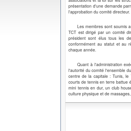
associations et la loi sur les str
présentation d'une demande parra
l'approbation du comité directeur.
Les membres sont soumis au 
TCT est dirigé par un comité di
président sont élus tous les 
conformément au statut et au rè
chaque année.
Quant à l'administration exé
l'autorité du comité l'ensemble d
centre de la capitale : Tunis, 
courts de tennis en terre battue 
mini tennis en dur, un club hous
culture physique et de massages, 