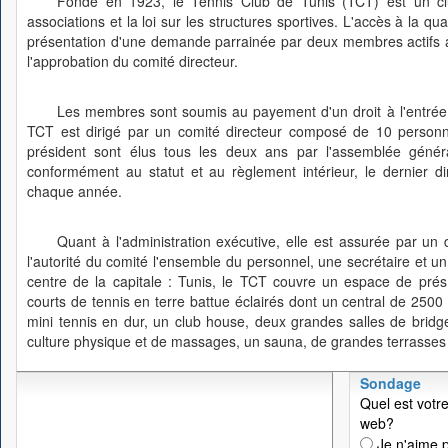
Fondé en 1923, le Tennis Club de Tunis (TCT) est un club
associations et la loi sur les structures sportives. L'accès à la q
présentation d'une demande parrainée par deux membres actifs ay
l'approbation du comité directeur.
Les membres sont soumis au payement d'un droit à l'entrée 
TCT est dirigé par un comité directeur composé de 10 personne
président sont élus tous les deux ans par l'assemblée géné
conformément au statut et au règlement intérieur, le dernier 
chaque année.
Quant à l'administration exécutive, elle est assurée par un 
l'autorité du comité l'ensemble du personnel, une secrétaire et u
centre de la capitale : Tunis, le TCT couvre un espace de pré
courts de tennis en terre battue éclairés dont un central de 2500
mini tennis en dur, un club house, deux grandes salles de bridge
culture physique et de massages, un sauna, de grandes terrasses e
Sondage
Quel est votre
web?
Je n'aime p