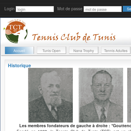
Login
Mot de passe
Accueil
Tunis Open
Nana Trophy
Tennis Adultes
Historique
Les membres fondateurs de gauche à droite : *Gouttenoi