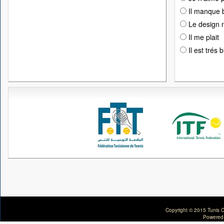
Il manque 
Le design n
Il me plait
Il est trés 
Copyright © 2015 Tunis C
Powered