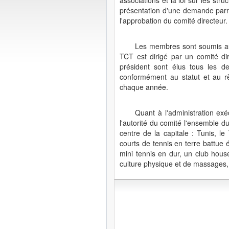
associations et la loi sur les str
présentation d'une demande parra
l'approbation du comité directeur.
Les membres sont soumis au 
TCT est dirigé par un comité di
président sont élus tous les 
conformément au statut et au rè
chaque année.
Quant à l'administration exé
l'autorité du comité l'ensemble d
centre de la capitale : Tunis, 
courts de tennis en terre battue 
mini tennis en dur, un club hous
culture physique et de massages, 