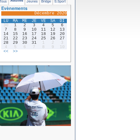
Adultes
Tous
Jeunes
Bridge
S.Sport
Evènements
Décembre 2020
LU
MA
ME
JE
VE
SA
DI
30
1
2
3
4
5
6
7
8
9
10
11
12
13
14
15
16
17
18
19
20
21
22
23
24
25
26
27
28
29
30
31
1
2
3
4
5
6
7
8
9
10
<<
>>