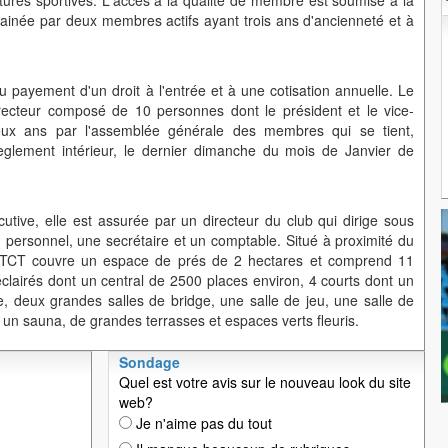
uctures sportives. L'accès à la qualité de membre est soumise à la
inée par deux membres actifs ayant trois ans d'ancienneté et à
payement d'un droit à l'entrée et à une cotisation annuelle. Le
recteur composé de 10 personnes dont le président et le vice-
deux ans par l'assemblée générale des membres qui se tient,
glement intérieur, le dernier dimanche du mois de Janvier de
cutive, elle est assurée par un directeur du club qui dirige sous
u personnel, une secrétaire et un comptable. Situé à proximité du
le TCT couvre un espace de prés de 2 hectares et comprend 11
éclairés dont un central de 2500 places environ, 4 courts dont un
e, deux grandes salles de bridge, une salle de jeu, une salle de
un sauna, de grandes terrasses et espaces verts fleuris.
Sondage
Quel est votre avis sur le nouveau look du site
web?
Je n'aime pas du tout