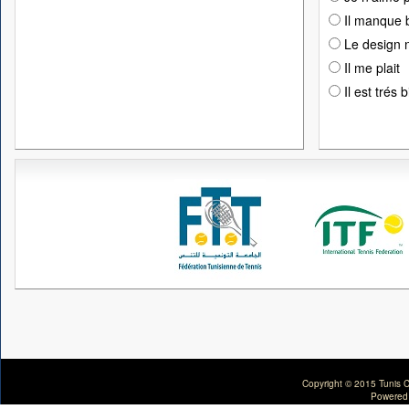
Il manque 
Le design n
Il me plait
Il est trés 
Copyright © 2015 Tunis C
Powered