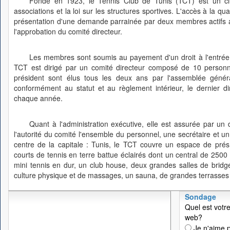
Fondé en 1923, le Tennis Club de Tunis (TCT) est un club
associations et la loi sur les structures sportives. L'accès à la q
présentation d'une demande parrainée par deux membres actifs ay
l'approbation du comité directeur.
Les membres sont soumis au payement d'un droit à l'entrée 
TCT est dirigé par un comité directeur composé de 10 personne
président sont élus tous les deux ans par l'assemblée géné
conformément au statut et au règlement intérieur, le dernier 
chaque année.
Quant à l'administration exécutive, elle est assurée par un 
l'autorité du comité l'ensemble du personnel, une secrétaire et u
centre de la capitale : Tunis, le TCT couvre un espace de pré
courts de tennis en terre battue éclairés dont un central de 2500
mini tennis en dur, un club house, deux grandes salles de bridge
culture physique et de massages, un sauna, de grandes terrasses e
Sondage
Quel est votre
web?
Je n'aime p