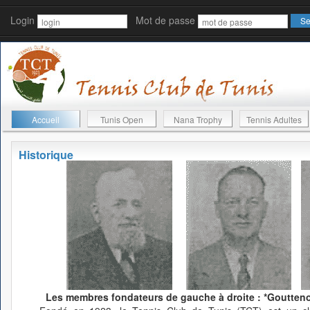
Login
Mot de passe
Accueil
Tunis Open
Nana Trophy
Tennis Adultes
Historique
Les membres fondateurs de gauche à droite : *Gouttenoi