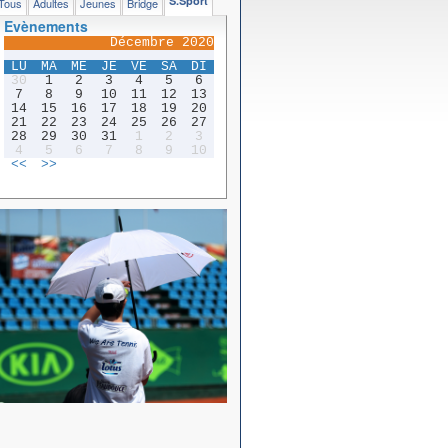
S.Sport
Tous
Adultes
Jeunes
Bridge
Evènements
Décembre 2020
LU
MA
ME
JE
VE
SA
DI
30
1
2
3
4
5
6
7
8
9
10
11
12
13
14
15
16
17
18
19
20
21
22
23
24
25
26
27
28
29
30
31
1
2
3
4
5
6
7
8
9
10
<<
>>