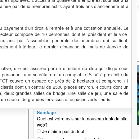
uctures sportives. L'accès à la qualité de membre est soumise à la
inée par deux membres actifs ayant trois ans d'ancienneté et à
payement d'un droit à l'entrée et à une cotisation annuelle. Le
recteur composé de 10 personnes dont le président et le vice-
deux ans par l'assemblée générale des membres qui se tient,
glement intérieur, le dernier dimanche du mois de Janvier de
cutive, elle est assurée par un directeur du club qui dirige sous
u personnel, une secrétaire et un comptable. Situé à proximité du
le TCT couvre un espace de prés de 2 hectares et comprend 11
éclairés dont un central de 2500 places environ, 4 courts dont un
e, deux grandes salles de bridge, une salle de jeu, une salle de
un sauna, de grandes terrasses et espaces verts fleuris.
Sondage
Quel est votre avis sur le nouveau look du site
web?
Je n'aime pas du tout