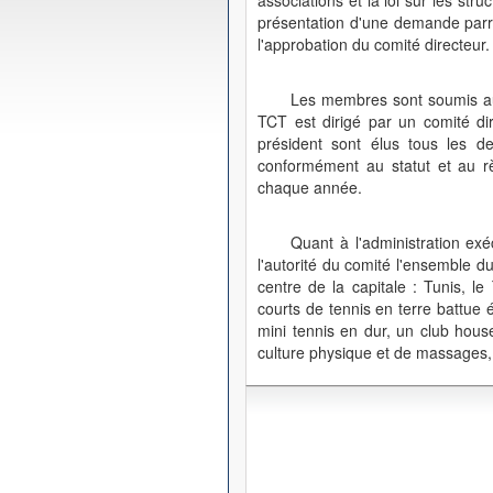
associations et la loi sur les str
présentation d'une demande parra
l'approbation du comité directeur.
Les membres sont soumis au 
TCT est dirigé par un comité di
président sont élus tous les 
conformément au statut et au rè
chaque année.
Quant à l'administration exé
l'autorité du comité l'ensemble d
centre de la capitale : Tunis, 
courts de tennis en terre battue 
mini tennis en dur, un club hous
culture physique et de massages, 