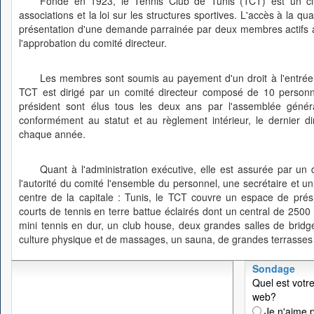
Fondé en 1923, le Tennis Club de Tunis (TCT) est un club
associations et la loi sur les structures sportives. L'accès à la q
présentation d'une demande parrainée par deux membres actifs ay
l'approbation du comité directeur.
Les membres sont soumis au payement d'un droit à l'entrée 
TCT est dirigé par un comité directeur composé de 10 personne
président sont élus tous les deux ans par l'assemblée géné
conformément au statut et au règlement intérieur, le dernier 
chaque année.
Quant à l'administration exécutive, elle est assurée par un 
l'autorité du comité l'ensemble du personnel, une secrétaire et u
centre de la capitale : Tunis, le TCT couvre un espace de pré
courts de tennis en terre battue éclairés dont un central de 2500
mini tennis en dur, un club house, deux grandes salles de bridge
culture physique et de massages, un sauna, de grandes terrasses e
Sondage
Quel est votre
web?
Je n'aime p