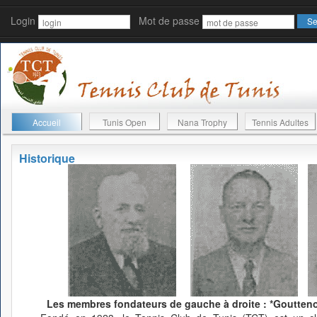
Login
Mot de passe
Accueil
Tunis Open
Nana Trophy
Tennis Adultes
Historique
Les membres fondateurs de gauche à droite : *Gouttenoi