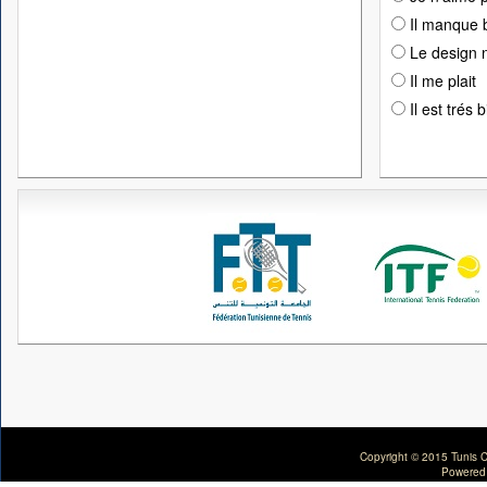
Il manque 
Le design n
Il me plait
Il est trés 
Copyright © 2015 Tunis C
Powered