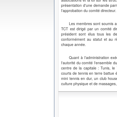
associations et la loi sur les str
présentation d'une demande parra
l'approbation du comité directeur.
Les membres sont soumis au 
TCT est dirigé par un comité di
président sont élus tous les 
conformément au statut et au rè
chaque année.
Quant à l'administration exé
l'autorité du comité l'ensemble d
centre de la capitale : Tunis, 
courts de tennis en terre battue 
mini tennis en dur, un club hous
culture physique et de massages, 