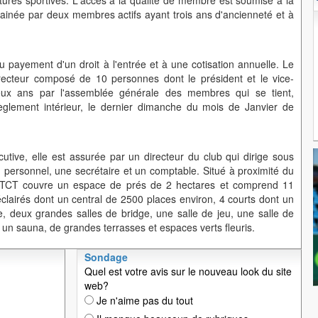
uctures sportives. L'accès à la qualité de membre est soumise à la
inée par deux membres actifs ayant trois ans d'ancienneté et à
payement d'un droit à l'entrée et à une cotisation annuelle. Le
recteur composé de 10 personnes dont le président et le vice-
deux ans par l'assemblée générale des membres qui se tient,
glement intérieur, le dernier dimanche du mois de Janvier de
cutive, elle est assurée par un directeur du club qui dirige sous
u personnel, une secrétaire et un comptable. Situé à proximité du
le TCT couvre un espace de prés de 2 hectares et comprend 11
éclairés dont un central de 2500 places environ, 4 courts dont un
e, deux grandes salles de bridge, une salle de jeu, une salle de
un sauna, de grandes terrasses et espaces verts fleuris.
Sondage
Quel est votre avis sur le nouveau look du site
web?
Je n'aime pas du tout