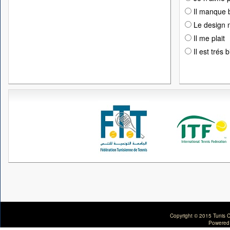
Il manque 
Le design n
Il me plait
Il est trés 
Copyright © 2015 Tunis C
Powered