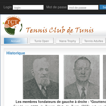
Login
Mot de passe
Accueil
Tunis Open
Nana Trophy
Tennis Adultes
Historique
Les membres fondateurs de gauche à droite : *Gouttenoi