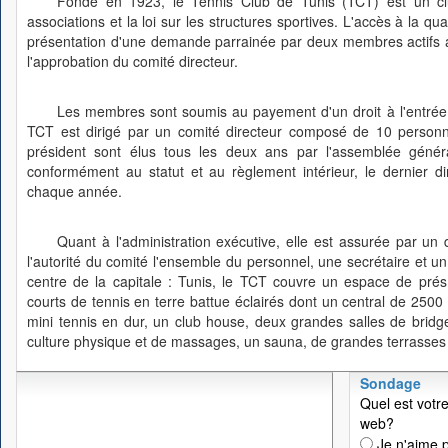
Fondé en 1923, le Tennis Club de Tunis (TCT) est un club
associations et la loi sur les structures sportives. L'accès à la q
présentation d'une demande parrainée par deux membres actifs ay
l'approbation du comité directeur.
Les membres sont soumis au payement d'un droit à l'entrée 
TCT est dirigé par un comité directeur composé de 10 personne
président sont élus tous les deux ans par l'assemblée géné
conformément au statut et au règlement intérieur, le dernier 
chaque année.
Quant à l'administration exécutive, elle est assurée par un 
l'autorité du comité l'ensemble du personnel, une secrétaire et u
centre de la capitale : Tunis, le TCT couvre un espace de pré
courts de tennis en terre battue éclairés dont un central de 2500
mini tennis en dur, un club house, deux grandes salles de bridge
culture physique et de massages, un sauna, de grandes terrasses e
Sondage
Quel est votre
web?
Je n'aime p