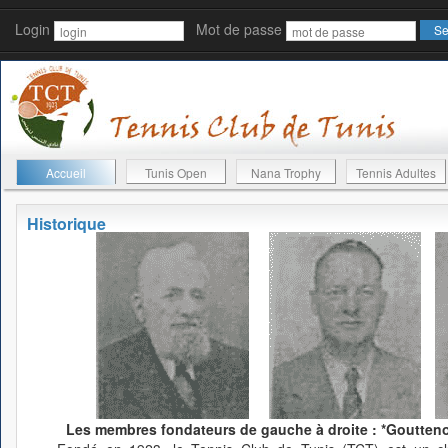
Login
Mot de passe
Accueil
Tunis Open
Nana Trophy
Tennis Adultes
Historique
Les membres fondateurs de gauche à droite : *Gouttenoi