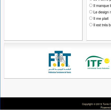
Il manque 
Le design n
Il me plait
Il est trés 
Copyright © 2015 Tunis C
Powered