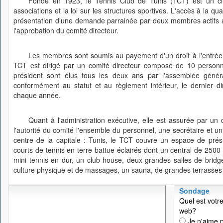
Fondé en 1923, le Tennis Club de Tunis (TCT) est un club
associations et la loi sur les structures sportives. L'accès à la q
présentation d'une demande parrainée par deux membres actifs ay
l'approbation du comité directeur.
Les membres sont soumis au payement d'un droit à l'entrée 
TCT est dirigé par un comité directeur composé de 10 personne
président sont élus tous les deux ans par l'assemblée géné
conformément au statut et au règlement intérieur, le dernier 
chaque année.
Quant à l'administration exécutive, elle est assurée par un 
l'autorité du comité l'ensemble du personnel, une secrétaire et u
centre de la capitale : Tunis, le TCT couvre un espace de pré
courts de tennis en terre battue éclairés dont un central de 2500
mini tennis en dur, un club house, deux grandes salles de bridge
culture physique et de massages, un sauna, de grandes terrasses e
Sondage
Quel est votre
web?
Je n'aime p