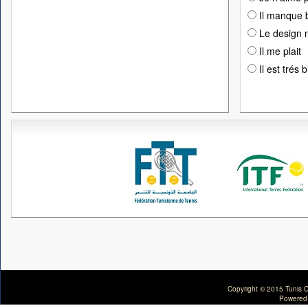
Il manque 
Le design n
Il me plait
Il est trés 
Copyright © 2015 Tunis C
Powered