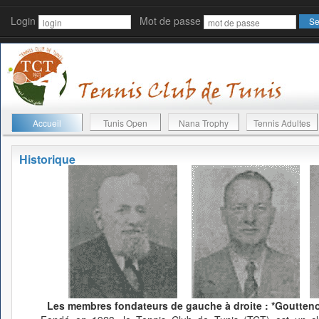
Login
Mot de passe
Accueil
Tunis Open
Nana Trophy
Tennis Adultes
Historique
Les membres fondateurs de gauche à droite : *Gouttenoi