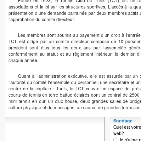
Fondé en 1923, le Tennis Club de Tunis (TCT) est un club
associations et la loi sur les structures sportives. L'accès à la q
présentation d'une demande parrainée par deux membres actifs ay
l'approbation du comité directeur.
Les membres sont soumis au payement d'un droit à l'entrée 
TCT est dirigé par un comité directeur composé de 10 personne
président sont élus tous les deux ans par l'assemblée géné
conformément au statut et au règlement intérieur, le dernier 
chaque année.
Quant à l'administration exécutive, elle est assurée par un 
l'autorité du comité l'ensemble du personnel, une secrétaire et u
centre de la capitale : Tunis, le TCT couvre un espace de pré
courts de tennis en terre battue éclairés dont un central de 2500
mini tennis en dur, un club house, deux grandes salles de bridge
culture physique et de massages, un sauna, de grandes terrasses e
Sondage
Quel est votre
web?
Je n'aime p