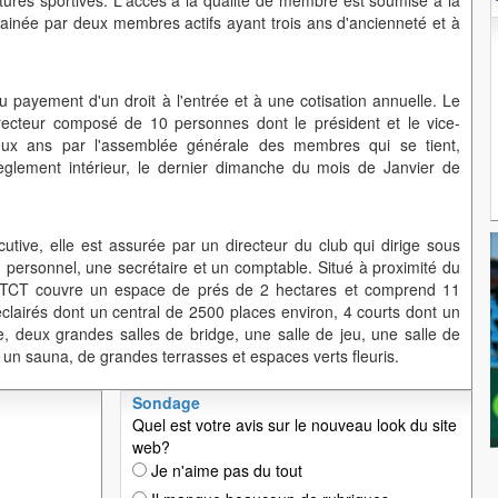
uctures sportives. L'accès à la qualité de membre est soumise à la
inée par deux membres actifs ayant trois ans d'ancienneté et à
payement d'un droit à l'entrée et à une cotisation annuelle. Le
recteur composé de 10 personnes dont le président et le vice-
deux ans par l'assemblée générale des membres qui se tient,
glement intérieur, le dernier dimanche du mois de Janvier de
cutive, elle est assurée par un directeur du club qui dirige sous
u personnel, une secrétaire et un comptable. Situé à proximité du
le TCT couvre un espace de prés de 2 hectares et comprend 11
éclairés dont un central de 2500 places environ, 4 courts dont un
e, deux grandes salles de bridge, une salle de jeu, une salle de
un sauna, de grandes terrasses et espaces verts fleuris.
Sondage
Quel est votre avis sur le nouveau look du site
web?
Je n'aime pas du tout