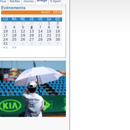
Bridge
Tous
Adultes
Jeunes
S.Sport
Evènements
Août 2026
LU
MA
ME
JE
VE
SA
DI
27
28
29
30
31
1
2
3
4
5
6
7
8
9
10
11
12
13
14
15
16
17
18
19
20
21
22
23
24
25
26
27
28
29
30
31
1
2
3
4
5
6
<<
>>