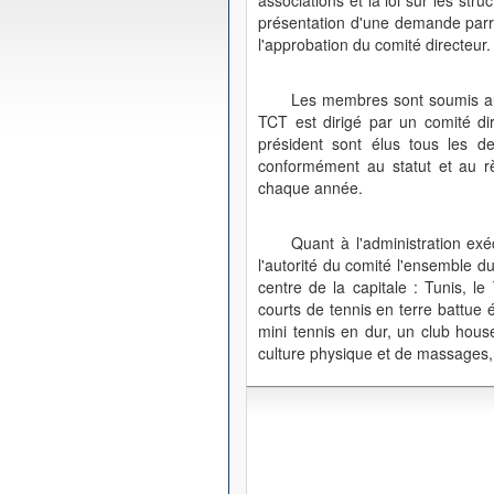
associations et la loi sur les str
présentation d'une demande parra
l'approbation du comité directeur.
Les membres sont soumis au 
TCT est dirigé par un comité di
président sont élus tous les 
conformément au statut et au rè
chaque année.
Quant à l'administration exé
l'autorité du comité l'ensemble d
centre de la capitale : Tunis, 
courts de tennis en terre battue 
mini tennis en dur, un club hous
culture physique et de massages, 