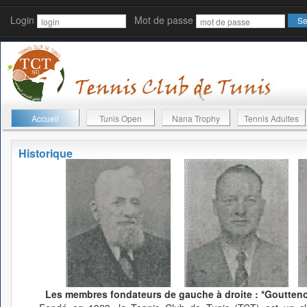
Login
Mot de passe
Accueil
Tunis Open
Nana Trophy
Tennis Adultes
Historique
Les membres fondateurs de gauche à droite : *Gouttenoi