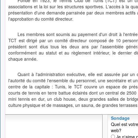
Fondé en 1923, le Tennis Club de Tunis (TCT) est un club
associations et la loi sur les structures sportives. L'accès à la q
présentation d'une demande parrainée par deux membres actifs ay
l'approbation du comité directeur.
Les membres sont soumis au payement d'un droit à l'entrée 
TCT est dirigé par un comité directeur composé de 10 personne
président sont élus tous les deux ans par l'assemblée géné
conformément au statut et au règlement intérieur, le dernier 
chaque année.
Quant à l'administration exécutive, elle est assurée par un 
l'autorité du comité l'ensemble du personnel, une secrétaire et u
centre de la capitale : Tunis, le TCT couvre un espace de pré
courts de tennis en terre battue éclairés dont un central de 2500
mini tennis en dur, un club house, deux grandes salles de bridge
culture physique et de massages, un sauna, de grandes terrasses e
Sondage
Quel est votre
web?
Je n'aime p