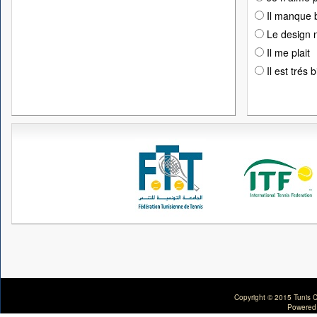
Il manque 
Le design n
Il me plait
Il est trés 
Copyright © 2015 Tunis C
Powered