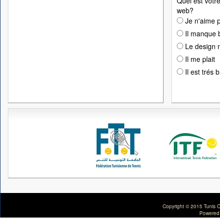
Quel est votre
web?
Je n'aime p
Il manque 
Le design n
Il me plait
Il est trés 
Copyright © 2015 Tunis C
Powered