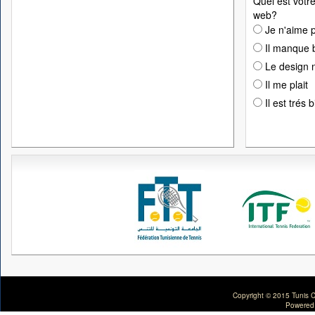
Quel est votre
web?
Je n'aime p
Il manque 
Le design n
Il me plait
Il est trés 
Copyright © 2015 Tunis C
Powered