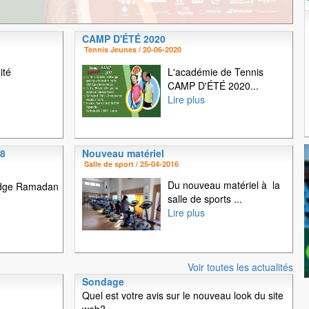
T
CAMP D'ÉTÉ 2020
1
2
3
4
5
Tennis Jeunes / 20-06-2020
ité
L'académie de Tennis
CAMP D'ÉTÉ 2020...
Lire plus
18
Nouveau matériel
Salle de sport / 25-04-2016
Du nouveau matériel à la
idge Ramadan
salle de sports ...
Lire plus
Voir toutes les actualités
Sondage
Quel est votre avis sur le nouveau look du site