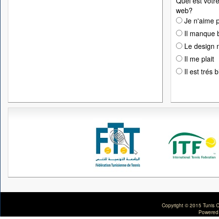
Quel est votre
web?
Je n'aime p
Il manque 
Le design n
Il me plait
Il est trés 
Copyright © 2015 Tunis C
Powered