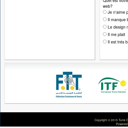
Quel est votre
web?
Je n'aime p
Il manque 
Le design n
Il me plait
Il est trés 
Copyright © 2015 Tunis C
Powered