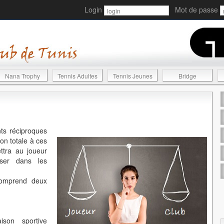
Login
Mot de passe
Nana Trophy
Tennis Adultes
Tennis Jeunes
Bridge
ts réciproques
ion totale à ces
ttra au joueur
sser dans les
comprend deux
ison sportive