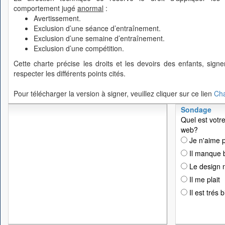
comportement jugé
anormal
:
Avertissement.
Exclusion d’une séance d’entraînement.
Exclusion d’une semaine d’entraînement.
Exclusion d’une compétition.
Cette charte précise les droits et les devoirs des enfants, sig
respecter les différents points cités.
Pour télécharger la version à signer, veuillez cliquer sur ce lien
Cha
Sondage
Quel est votre
web?
Je n'aime p
Il manque 
Le design n
Il me plait
Il est trés 