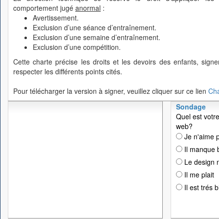
comportement jugé
anormal
:
Avertissement.
Exclusion d’une séance d’entraînement.
Exclusion d’une semaine d’entraînement.
Exclusion d’une compétition.
Cette charte précise les droits et les devoirs des enfants, sig
respecter les différents points cités.
Pour télécharger la version à signer, veuillez cliquer sur ce lien
Cha
Sondage
Quel est votre
web?
Je n'aime p
Il manque 
Le design n
Il me plait
Il est trés 