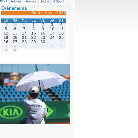
Tous
Adultes
Jeunes
Bridge
S.Sport
Evènements
Septembre 2022
LU
MA
ME
JE
VE
SA
DI
29
30
31
1
2
3
4
5
6
7
8
9
10
11
12
13
14
15
16
17
18
19
20
21
22
23
24
25
26
27
28
29
30
1
2
3
4
5
6
7
8
9
<<
>>