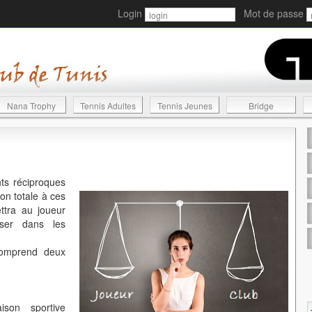
Login
Mot de passe
Nana Trophy
Tennis Adultes
Tennis Jeunes
Bridge
ts réciproques
ion totale à ces
ttra au joueur
sser dans les
comprend deux
ison sportive