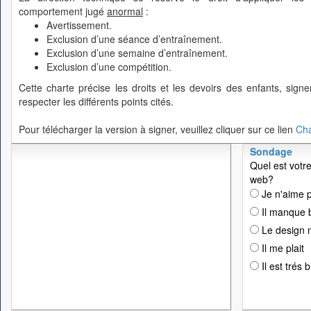
comportement jugé
anormal
:
Avertissement.
Exclusion d’une séance d’entraînement.
Exclusion d’une semaine d’entraînement.
Exclusion d’une compétition.
Cette charte précise les droits et les devoirs des enfants, sig
respecter les différents points cités.
Pour télécharger la version à signer, veuillez cliquer sur ce lien
Cha
Sondage
Quel est votre
web?
Je n'aime p
Il manque 
Le design n
Il me plait
Il est trés 