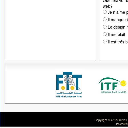
Quel est votre
web?
Je n'aime p
Il manque 
Le design n
Il me plait
Il est trés 
Copyright © 2015 Tunis C
Powered