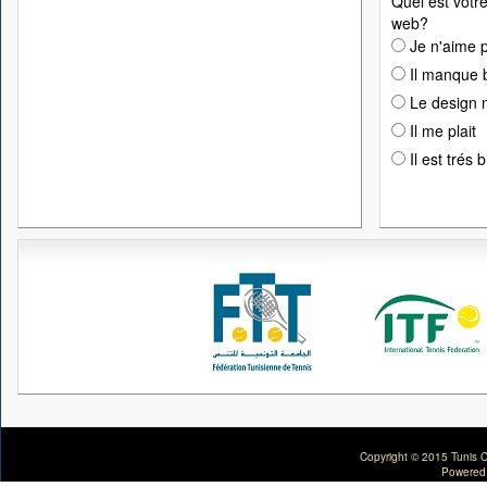
Quel est votre
web?
Je n'aime p
Il manque 
Le design n
Il me plait
Il est trés 
Copyright © 2015 Tunis C
Powered