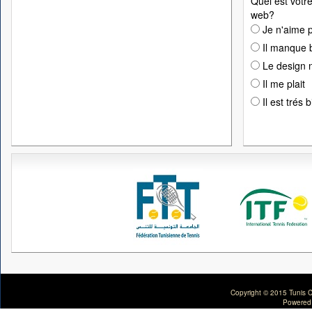
Quel est votre
web?
Je n'aime p
Il manque 
Le design n
Il me plait
Il est trés 
Copyright © 2015 Tunis C
Powered