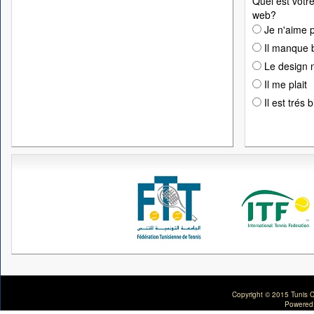
Quel est votre
web?
Je n'aime p
Il manque 
Le design n
Il me plait
Il est trés 
Copyright © 2015 Tunis C
Powered