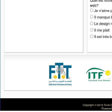
Quel est votre
web?
Je n'aime p
Il manque 
Le design n
Il me plait
Il est trés 
Copyright © 2015 Tunis C
Powered