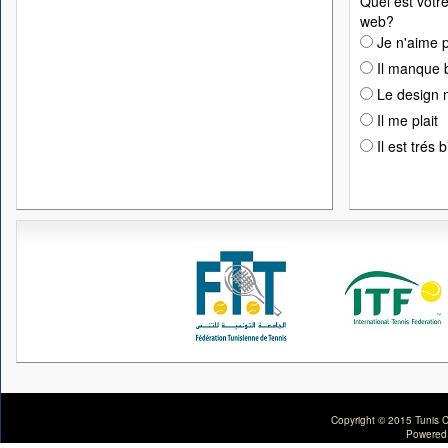
Quel est votre
web?
Je n'aime p
Il manque 
Le design n
Il me plait
Il est trés 
Copyright © 2015 Tunis C
Powered