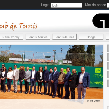
Login
Mot de passe
Nana Trophy
Tennis Adultes
Tennis Jeunes
Bridge
11-04-2019