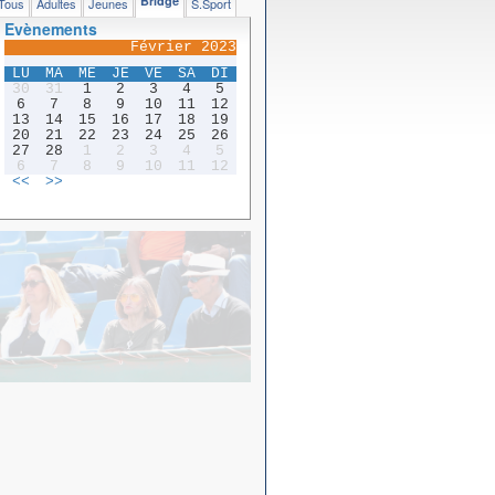
Bridge
Tous
Adultes
Jeunes
S.Sport
Evènements
Février 2023
LU
MA
ME
JE
VE
SA
DI
30
31
1
2
3
4
5
6
7
8
9
10
11
12
13
14
15
16
17
18
19
20
21
22
23
24
25
26
27
28
1
2
3
4
5
6
7
8
9
10
11
12
<<
>>