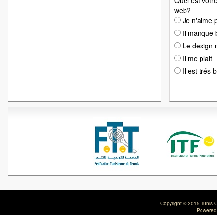
Quel est votre
web?
Je n'aime p
Il manque 
Le design n
Il me plait
Il est trés 
Copyright © 2015 Tunis C
Powered