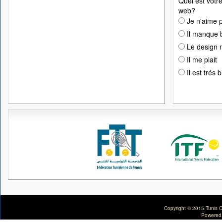
Quel est votre
web?
Je n'aime p
Il manque 
Le design n
Il me plait
Il est trés 
Copyright © 2015 Tunis C
Powered