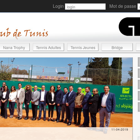
Login
Mot de passe
Nana Trophy
Tennis Adultes
Tennis Jeunes
Bridge
11-04-2019