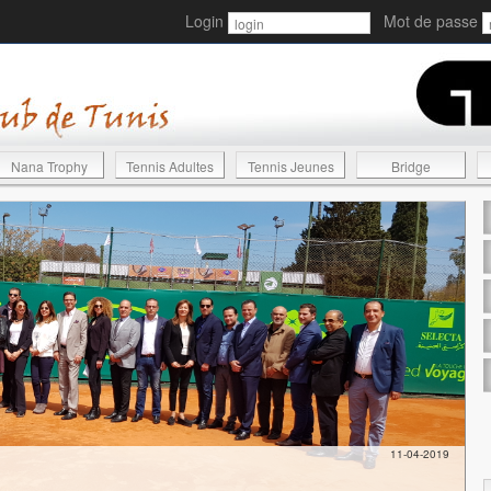
Login
Mot de passe
Nana Trophy
Tennis Adultes
Tennis Jeunes
Bridge
11-04-2019