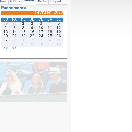
Jeunes
Tous
Adultes
Bridge
S.Sport
Evènements
Février 2023
LU
MA
ME
JE
VE
SA
DI
30
31
1
2
3
4
5
6
7
8
9
10
11
12
13
14
15
16
17
18
19
20
21
22
23
24
25
26
27
28
1
2
3
4
5
6
7
8
9
10
11
12
<<
>>