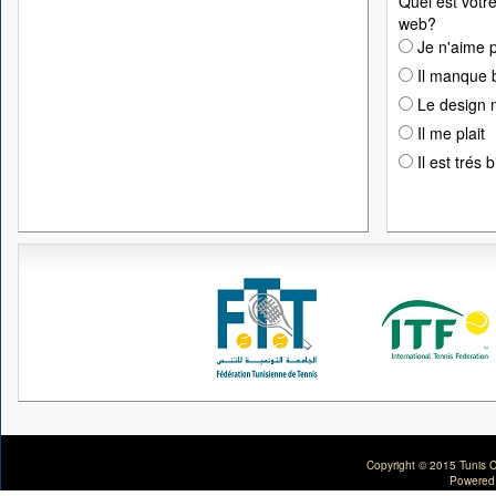
Quel est votre
web?
Je n'aime p
Il manque 
Le design n
Il me plait
Il est trés 
Copyright © 2015 Tunis C
Powered