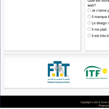
Quel est votre
web?
Je n'aime p
Il manque 
Le design n
Il me plait
Il est trés 
Copyright © 2015 Tunis C
Powered